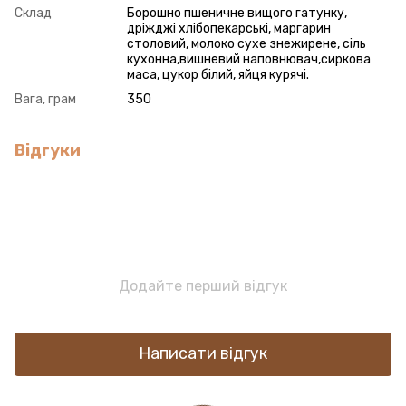
Склад
Борошно пшеничне вищого гатунку,
дріжджі хлібопекарські, маргарин
столовий, молоко сухе знежирене, сіль
кухонна,вишневий наповнювач,сиркова
маса, цукор білий, яйця курячі.
Вага, грам
350
Відгуки
Додайте перший відгук
Написати відгук