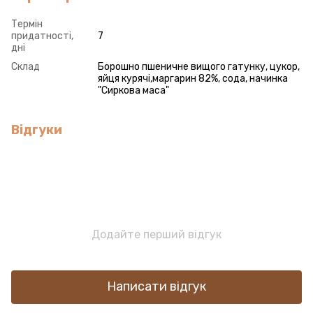
Термін
придатності,
7
дні
Склад
Борошно пшеничне вищого гатунку, цукор,
яйця курячі,маргарин 82%, сода, начинка
"Сиркова маса"
Відгуки
Додайте перший відгук
Написати відгук