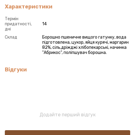
Характеристики
Термін
придатності,
14
дні
Склад
Борошно пшеничне вищого гатунку, вода
підготовлена, цукор, яйця курячі, маргарин
82%, сіль,дріжджі хлібопекарські, начинка
"Абрикос", поліпшувач борошна.
Відгуки
Додайте перший відгук